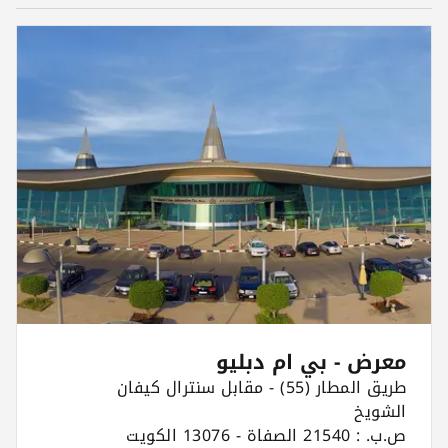
معرض - بي ام دبليو
طريق المطار (55) - مقابل سنترال كيفان
الشويخ
ص.ب. : 21540 الصفاة - 13076 الكويت