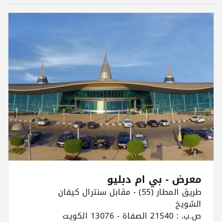
معرض - بي ام دبليو
طريق المطار (55) - مقابل سنترال كيفان
الشويخ
ص.ب. : 21540 الصفاة - 13076 الكويت